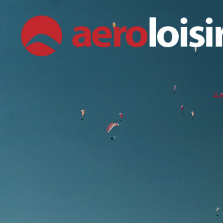
Aller
au
contenu
Ac