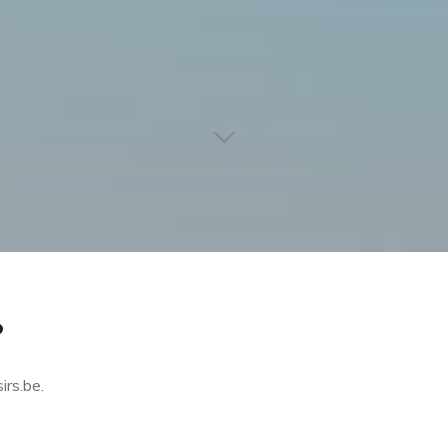
?
irs.be.