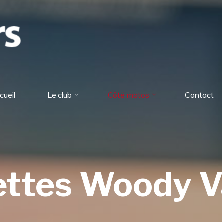
Aeroloisirs
cueil
Le club
Côté matos
Contact
ettes Woody V