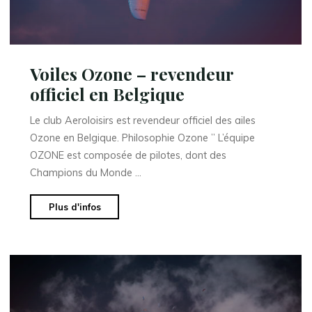
Voiles Ozone – revendeur
officiel en Belgique
Le club Aeroloisirs est revendeur officiel des ailes
Ozone en Belgique. Philosophie Ozone ” L’équipe
OZONE est composée de pilotes, dont des
Champions du Monde …
"Voiles
Plus d'infos
Ozone
–
revendeur
officiel
en
Belgique"