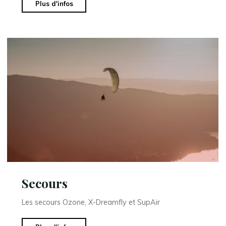
"Doudounes
Plus d'infos
Windsriders
￼"
Secours
Les secours Ozone, X-Dreamfly et SupAir