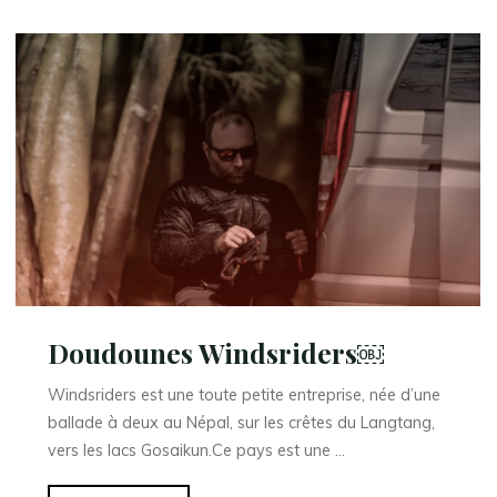
Doudounes Windsriders￼
Windsriders est une toute petite entreprise, née d’une
ballade à deux au Népal, sur les crêtes du Langtang,
vers les lacs Gosaikun.Ce pays est une …